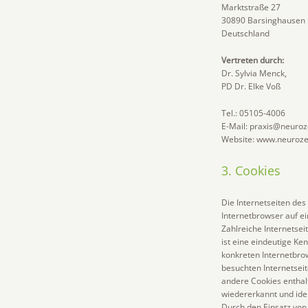
Marktstraße 27
30890 Barsinghausen
Deutschland
Vertreten durch:
Dr. Sylvia Menck,
PD Dr. Elke Voß
Tel.: 05105-4006
E-Mail: praxis@neuro
Website: www.neuroze
3. Cookies
Die Internetseiten de
Internetbrowser auf 
Zahlreiche Internetsei
ist eine eindeutige Ke
konkreten Internetbro
besuchten Internetseit
andere Cookies enthal
wiedererkannt und iden
Durch den Einsatz von