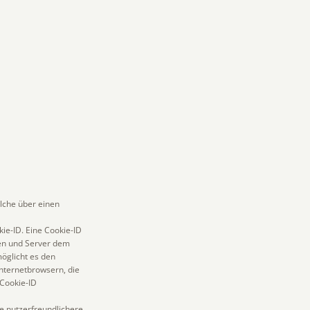
lche über einen
ie-ID. Eine Cookie-ID
ten und Server dem
öglicht es den
nternetbrowsern, die
 Cookie-ID
e nutzerfreundlichere