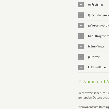
e) Profiling
f) Pseudonymis
g) Verantwortli
h) Auftragsver
i) Empfänger
j) Dritter
k) Einwilligung
2. Name und An
Verantwortlicher im S
geltenden Datenschutz
Neurozentrum Barsin