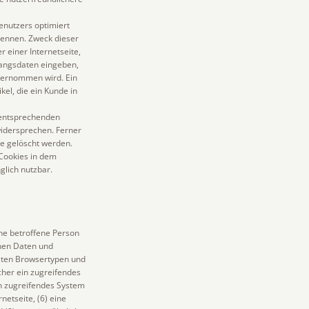
enutzers optimiert
kennen. Zweck dieser
 einer Internetseite,
gangsdaten eingeben,
bernommen wird. Ein
kel, die ein Kunde in
r entsprechenden
widersprechen. Ferner
e gelöscht werden.
 Cookies in dem
glich nutzbar.
ne betroffene Person
inen Daten und
deten Browsertypen und
cher ein zugreifendes
in zugreifendes System
netseite, (6) eine