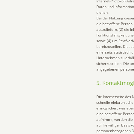
Internet-Protokoll-Adr
Daten und Information
dienen.
Bei der Nutzung diese
die betroffene Person.
auszuliefern, (2) die I
Funktionsfähigkeit un
sowie (4) um Strafver
bereitzustellen. Die
einerseits statistisch
Unternehmen zu erhöhe
sicherzustellen. Die a
angegebenen persone
5. Kontaktmögl
Die Internetseite des
schnelle elektronisc
ermöglichen, was eben
eine betroffene Person
aufnimmt, werden die 
auf freiwilliger Basis
personenbezogenen Da