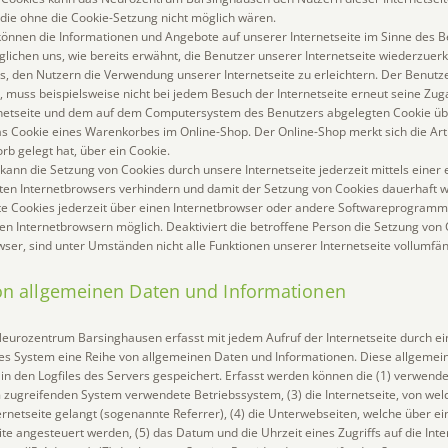
, die ohne die Cookie-Setzung nicht möglich wären.
können die Informationen und Angebote auf unserer Internetseite im Sinne des B
lichen uns, wie bereits erwähnt, die Benutzer unserer Internetseite wiederzuer
, den Nutzern die Verwendung unserer Internetseite zu erleichtern. Der Benutzer
, muss beispielsweise nicht bei jedem Besuch der Internetseite erneut seine Zu
ernetseite und dem auf dem Computersystem des Benutzers abgelegten Cookie ü
das Cookie eines Warenkorbes im Online-Shop. Der Online-Shop merkt sich die Arti
rb gelegt hat, über ein Cookie.
kann die Setzung von Cookies durch unsere Internetseite jederzeit mittels eine
zten Internetbrowsers verhindern und damit der Setzung von Cookies dauerhaft 
te Cookies jederzeit über einen Internetbrowser oder andere Softwareprogramm
igen Internetbrowsern möglich. Deaktiviert die betroffene Person die Setzung von
ser, sind unter Umständen nicht alle Funktionen unserer Internetseite vollumfän
von allgemeinen Daten und Informationen
Neurozentrum Barsinghausen erfasst mit jedem Aufruf der Internetseite durch ei
tes System eine Reihe von allgemeinen Daten und Informationen. Diese allgeme
in den Logfiles des Servers gespeichert. Erfasst werden können die (1) verwen
 zugreifenden System verwendete Betriebssystem, (3) die Internetseite, von wel
rnetseite gelangt (sogenannte Referrer), (4) die Unterwebseiten, welche über e
te angesteuert werden, (5) das Datum und die Uhrzeit eines Zugriffs auf die Inter