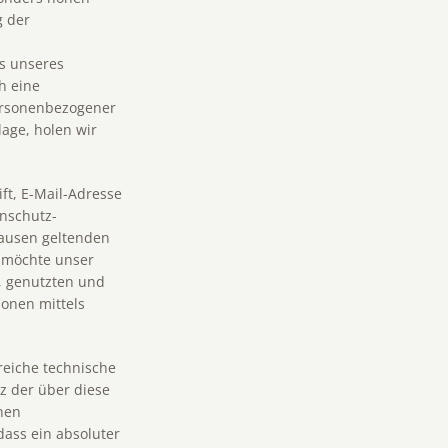
g der
s unseres
h eine
personenbezogener
lage, holen wir
ft, E-Mail-Adresse
enschutz-
ausen geltenden
 möchte unser
, genutzten und
onen mittels
reiche technische
z der über diese
nen
dass ein absoluter