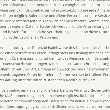
ie Geschäftsleitung des Neurozentrum Barsinghausen. Eine Nutzun
s Neurozentrum Barsinghausen ist grundsätzlich ohne jede Angabe
 Daten möglich. Sofern eine betroffene Person besondere Service
 unsere Internetseite in Anspruch nehmen möchte, könnte jedoc
onenbezogener Daten erforderlich werden. Ist die Verarbeitung 
 und besteht für eine solche Verarbeitung keine gesetzliche Grund
illigung der betroffenen Person ein.
personenbezogener Daten, beispielsweise des Namens, der Anschri
 einer betroffenen Person, erfolgt stets im Einklang mit der Dat
und in Übereinstimmung mit den für das Neurozentrum Barsingh
n Datenschutzbestimmungen. Mittels dieser Datenschutzerklärung
ffentlichkeit über Art, Umfang und Zweck der von uns erhobenen
sonenbezogenen Daten informieren. Ferner werden betroffene Pers
zerklärung über die ihnen zustehenden Rechte aufgeklärt.
Barsinghausen hat als für die Verarbeitung Verantwortlicher zahl
che Maßnahmen umgesetzt, um einen möglichst lückenlosen Schut
arbeiteten personenbezogenen Daten sicherzustellen. Dennoch kön
atenübertragungen grundsätzlich Sicherheitslücken aufweisen, so