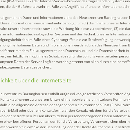
esse (IP-Adresse), (7) der Internet-Service-Provider des zugreifenden Systems und
en, die der Gefahrenabwehr im Falle von Angriffen auf unsere informationstec
r allgemeinen Daten und Informationen zieht das Neurozentrum Barsinghausen 
 Diese Informationen werden vielmehr benötigt, um (1) die Inhalte unserer Intern
nhalte unserer Internetseite sowie die Werbung für diese zu optimieren, (3) die d
serer informationstechnologischen Systeme und der Technik unserer Internetseit
folgungsbehörden im Falle eines Cyberangriffes die zur Strafverfolgung notwend
se anonym erhobenen Daten und Informationen werden durch das Neurozentrum 
 und ferner mit dem Ziel ausgewertet, den Datenschutz und die Datensicherheit i
n, um letztlich ein optimales Schutzniveau für die von uns verarbeiteten per
nonymen Daten der Server-Logfiles werden getrennt von allen durch eine betrof
nbezogenen Daten gespeichert.
ichkeit über die Internetseite
 Neurozentrum Barsinghausen enthält aufgrund von gesetzlichen Vorschriften Ang
he Kontaktaufnahme zu unserem Unternehmen sowie eine unmittelbare Kommunika
falls eine allgemeine Adresse der sogenannten elektronischen Post (E-Mail-Adre
 per E-Mail oder über ein Kontaktformular den Kontakt mit dem für die Verarbei
von der betroffenen Person übermittelten personenbezogenen Daten automatisc
 von einer betroffenen Person an den für die Verarbeitung Verantwortlichen übermi
ten werden für Zwecke der Bearbeitung oder der Kontaktaufnahme zur betroff