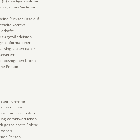
 (8) sonstige ähnliche
hnologischen Systeme
keine Rückschlüsse auf
etseite korrekt
auerhafte
e zu gewährleisten
igen Informationen
Barsinghausen daher
n unserem
sonenbezogenen Daten
fene Person
aben, die eine
tion mit uns
sse) umfasst. Sofern
tung Verantwortlichen
h gespeichert. Solche
ttelten
enen Person