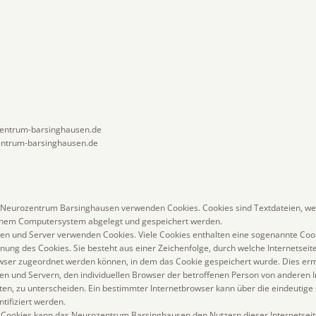
zentrum-barsinghausen.de
ntrum-barsinghausen.de
s Neurozentrum Barsinghausen verwenden Cookies. Cookies sind Textdateien, we
einem Computersystem abgelegt und gespeichert werden.
ten und Server verwenden Cookies. Viele Cookies enthalten eine sogenannte Cook
nnung des Cookies. Sie besteht aus einer Zeichenfolge, durch welche Internetsei
wser zugeordnet werden können, in dem das Cookie gespeichert wurde. Dies erm
en und Servern, den individuellen Browser der betroffenen Person von anderen I
ten, zu unterscheiden. Ein bestimmter Internetbrowser kann über die eindeutige
tifiziert werden.
 Cookies kann das Neurozentrum Barsinghausen den Nutzern dieser Internetseit